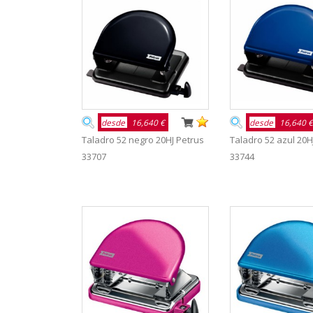
desde
16,640 €
desde
16,640 €
Taladro 52 negro 20HJ Petrus
Taladro 52 azul 20H
33707
33744