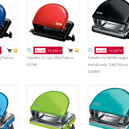
desde
16,640 €
desde
16,650 €
J Petrus
Taladro 52 rojo 20HJ Petrus
Taladro 52 WOW negro
33746
metalizado 20HJ Petrus
626830