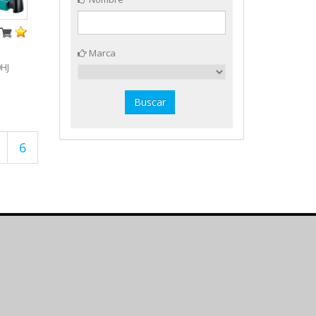
Marca
HJ
6