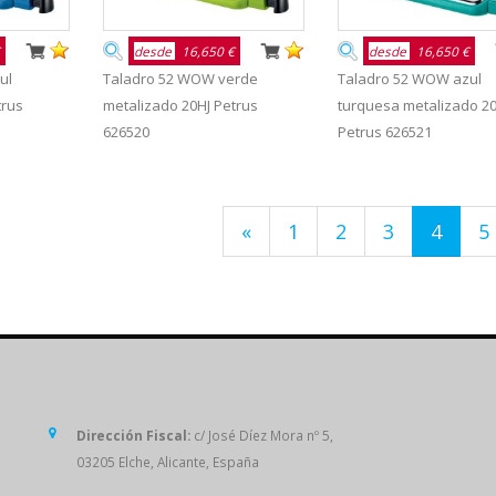
desde
16,650 €
desde
16,650 €
ul
Taladro 52 WOW verde
Taladro 52 WOW azul
trus
metalizado 20HJ Petrus
turquesa metalizado 20
626520
Petrus 626521
«
1
2
3
4
5
SÍGUENOS
Dirección Fiscal:
c/ José Díez Mora nº 5,
03205 Elche, Alicante, España