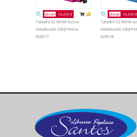
desde
16,650 €
desde
16,650 €
Taladro 52 WOW fucsia
Taladro 52 WOW az
metalizado 20HJ Petrus
metalizado 20HJ Pe
626517
626518