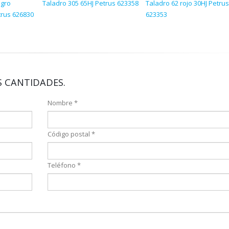
gro
Taladro 305 65HJ Petrus 623358
Taladro 62 rojo 30HJ Petrus
trus 626830
623353
 CANTIDADES.
Nombre *
Código postal *
Teléfono *