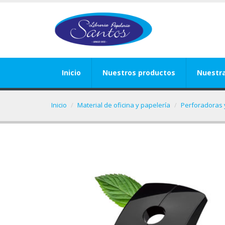
Inicio
Nuestros productos
Nuestr
Inicio
Material de oficina y papelería
Perforadoras 