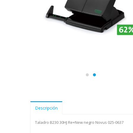
Descripción
Taladro B230 30HJ Re+New negro Novus 025-0637