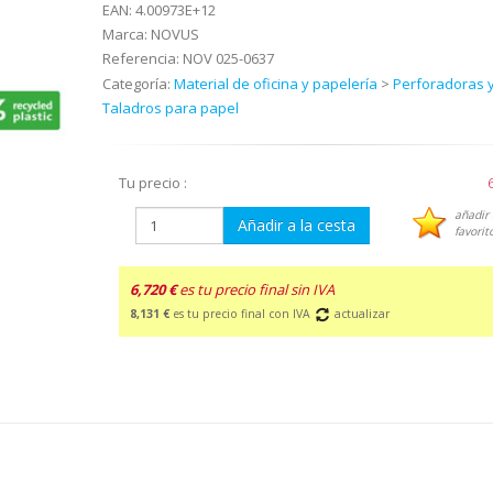
EAN:
4.00973E+12
Marca:
NOVUS
Referencia:
NOV 025-0637
Categoría:
Material de oficina y papelería
>
Perforadoras 
Taladros para papel
Tu precio :
añadir 
Añadir a la cesta
favorit
6,720 €
es tu precio final sin IVA
8,131 €
es tu precio final con IVA
actualizar