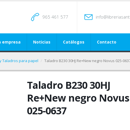
965 461 577
info@libreriasan
a empresa
Noticias
Catálogos
Contacto
y Taladros para papel
Taladro B230 30HJ Re+New negro Novus 025-063
Taladro B230 30HJ
Re+New negro Novus
025-0637