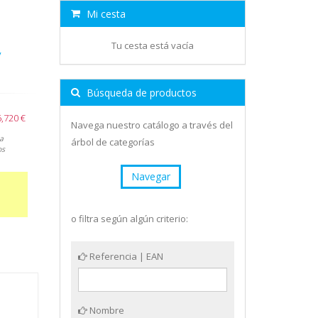
Mi cesta
Tu cesta está vacía
y
Búsqueda de productos
6,720 €
Navega nuestro catálogo a través del
a
árbol de categorías
os
Navegar
o filtra según algún criterio:
Referencia | EAN
Nombre