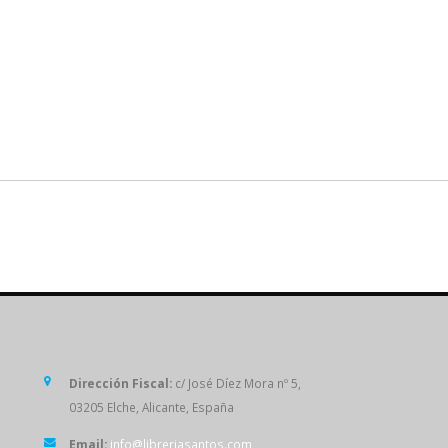
SÍGUENOS
Dirección Fiscal:
c/ José Díez Mora nº 5,
03205 Elche, Alicante, España
Email:
info@libreriasantos.com