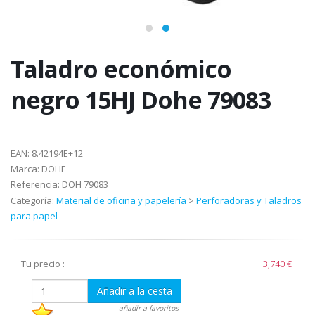
Taladro económico
negro 15HJ Dohe 79083
EAN:
8.42194E+12
Marca:
DOHE
Referencia:
DOH 79083
Categoría:
Material de oficina y papelería
>
Perforadoras y Taladros
para papel
Tu precio :
3,740 €
Añadir a la cesta
añadir a favoritos