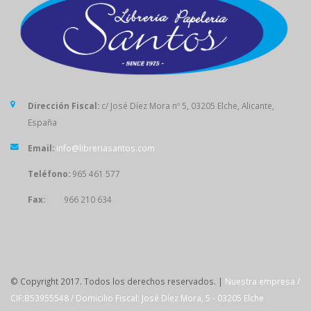
Dirección Fiscal:
c/ José Díez Mora nº 5, 03205 Elche, Alicante,
España
Email:
info@libreriasantos.com
Teléfono:
965 461 577
Fax:
966 210 634
SÍGUENOS
© Copyright 2017. Todos los derechos reservados. |
Nuestra empresa /
CIF:B53955548 / Domicilio Fiscal: José Díez Mora, 5 - 03205 Elche