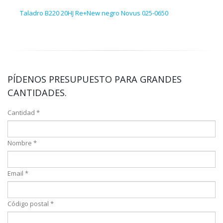
Taladro B220 20HJ Re+New negro Novus 025-0650
Tala
PÍDENOS PRESUPUESTO PARA GRANDES
CANTIDADES.
Cantidad *
Nombre *
Email *
Código postal *