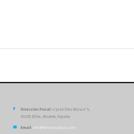
SÍGUENOS
Dirección Fiscal:
c/ José Díez Mora nº 5,
03205 Elche, Alicante, España
Email:
info@libreriasantos.com