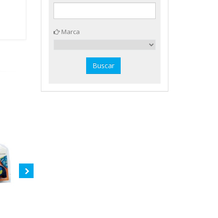
Marca
Cinta D1 9 mm.
negro/transparente 40910
Dymo S0720670
Cinta Letratag 12 mm.