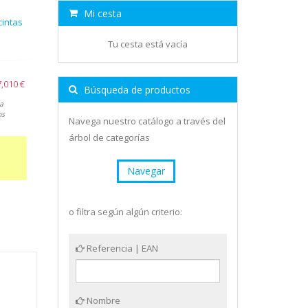
Mi cesta
cintas
Tu cesta está vacía
7,010 €
Búsqueda de productos
a
os
Navega nuestro catálogo a través del
árbol de categorías
Navegar
o filtra según algún criterio:
Referencia | EAN
Nombre