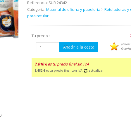
Referencia:
SUR 24342
Categoría:
Material de oficina y papelería
>
Rotuladoras y 
para rotular
Tu precio :
añadir 
Añadir a la cesta
favorit
7,010 €
es tu precio final sin IVA
8,482 €
es tu precio final con IVA
actualizar
0