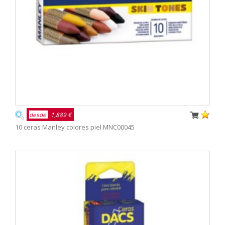
desde
1,889 €
10 ceras Manley colores piel MNC00045