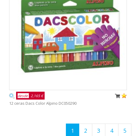
desde
2,165 €
12 ceras Dacs Color Alpino DC050290
1
2
3
4
5