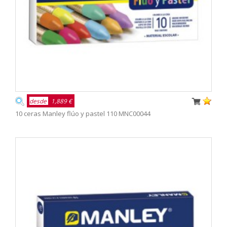
desde
1,889 €
10 ceras Manley flúo y pastel 110 MNC00044