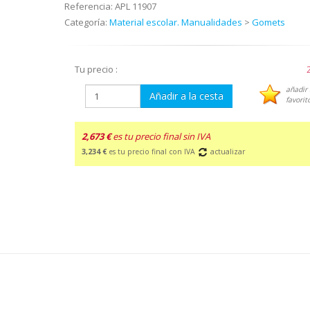
Referencia:
APL 11907
Categoría:
Material escolar. Manualidades
>
Gomets
Tu precio :
añadir 
Añadir a la cesta
favorit
2,673 €
es tu precio final sin IVA
3,234 €
es tu precio final con IVA
actualizar