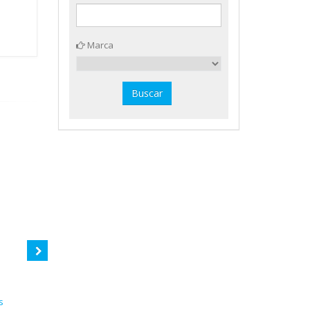
Marca
s
Gomet redondo metal en rollo
Gomet holográfico estrellas