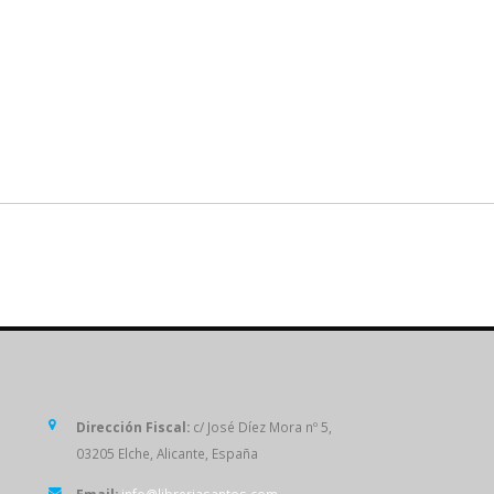
SÍGUENOS
Dirección Fiscal:
c/ José Díez Mora nº 5,
03205 Elche, Alicante, España