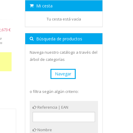
Mi cesta
Tu cesta está vacía
2,673 €
Búsqueda de productos
a
os
Navega nuestro catálogo a través del
árbol de categorías
Navegar
o filtra según algún criterio:
Referencia | EAN
Nombre