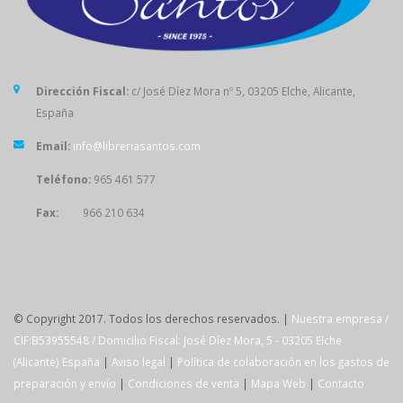
Dirección Fiscal:
c/ José Díez Mora nº 5, 03205 Elche, Alicante,
España
Email:
info@libreriasantos.com
Teléfono:
965 461 577
Fax:
966 210 634
SÍGUENOS
© Copyright 2017. Todos los derechos reservados. |
Nuestra empresa /
CIF:B53955548 / Domicilio Fiscal: José Díez Mora, 5 - 03205 Elche
(Alicante) España
|
Aviso legal
|
Política de colaboración en los gastos de
preparación y envío
|
Condiciones de venta
|
Mapa Web
|
Contacto