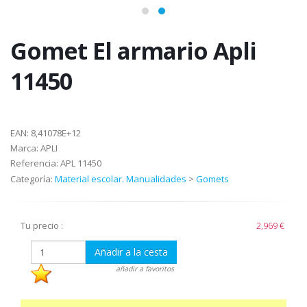
Gomet El armario Apli
11450
EAN:
8,41078E+12
Marca:
APLI
Referencia:
APL 11450
Categoría:
Material escolar. Manualidades
>
Gomets
Tu precio :
2,969 €
Añadir a la cesta
añadir a favoritos