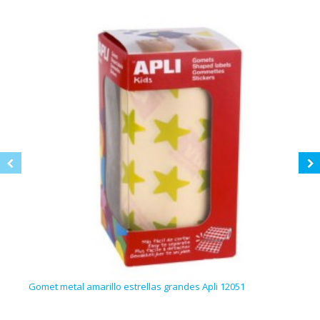
Gomet metal amarillo estrellas grandes Apli 12051
Gome