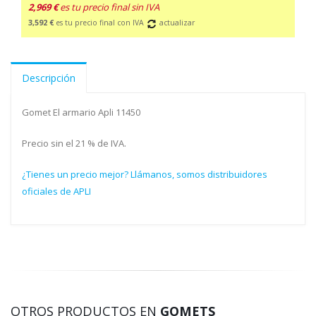
2,969 €
es tu precio final sin IVA
3,592 €
es tu precio final con IVA
actualizar
Descripción
Gomet El armario Apli 11450
Precio sin el 21 % de IVA.
¿Tienes un precio mejor? Llámanos, somos distribuidores
oficiales de APLI
OTROS PRODUCTOS EN
GOMETS