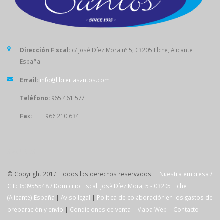
Dirección Fiscal:
c/ José Díez Mora nº 5, 03205 Elche, Alicante,
España
Email:
info@libreriasantos.com
Teléfono:
965 461 577
Fax:
966 210 634
SÍGUENOS
© Copyright 2017. Todos los derechos reservados. |
Nuestra empresa /
CIF:B53955548 / Domicilio Fiscal: José Díez Mora, 5 - 03205 Elche
(Alicante) España
|
Aviso legal
|
Política de colaboración en los gastos de
preparación y envío
|
Condiciones de venta
|
Mapa Web
|
Contacto