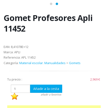
Gomet Profesores Apli
11452
EAN:
8,41078E+12
Marca:
APLI
Referencia:
APL 11452
Categoría:
Material escolar. Manualidades
>
Gomets
Tu precio :
2,969 €
Añadir a la cesta
añadir a favoritos