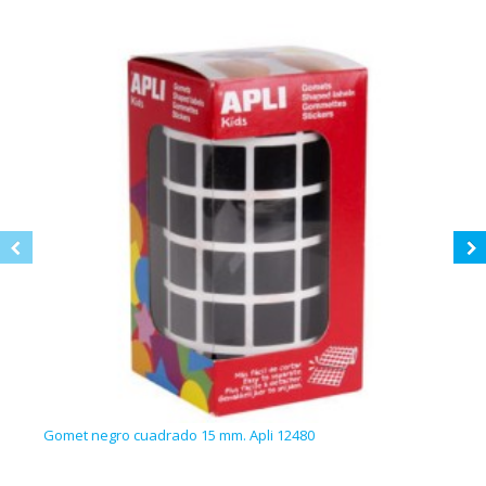
Gomet negro cuadrado 15 mm. Apli 12480
Gome