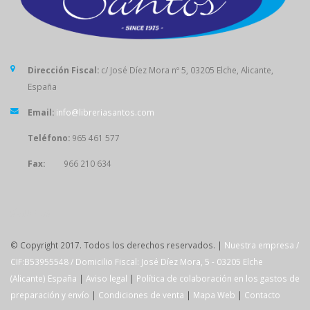
Dirección Fiscal:
c/ José Díez Mora nº 5, 03205 Elche, Alicante,
España
Email:
info@libreriasantos.com
Teléfono:
965 461 577
Fax:
966 210 634
SÍGUENOS
© Copyright 2017. Todos los derechos reservados. |
Nuestra empresa /
CIF:B53955548 / Domicilio Fiscal: José Díez Mora, 5 - 03205 Elche
(Alicante) España
|
Aviso legal
|
Política de colaboración en los gastos de
preparación y envío
|
Condiciones de venta
|
Mapa Web
|
Contacto