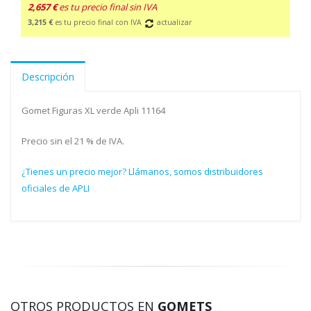
2,657 €
es tu precio final sin IVA
3,215 €
es tu precio final con IVA
actualizar
Descripción
Gomet Figuras XL verde Apli 11164
Precio sin el 21 % de IVA.
¿Tienes un precio mejor? Llámanos, somos distribuidores
oficiales de APLI
OTROS PRODUCTOS EN
GOMETS