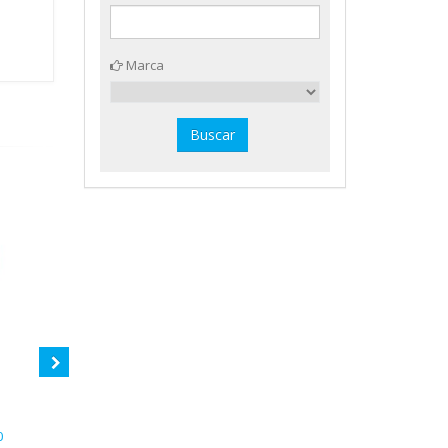
Marca
0
Gomet holográfico ø 20 mm.
Gomet rojo ø 10,5 mm. Apli