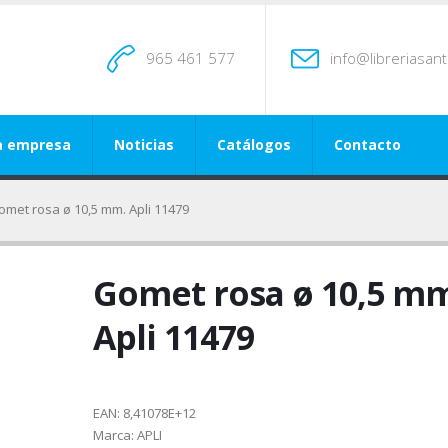
965 461 577
info@libreriasan
a empresa
Noticias
Catálogos
Contacto
omet rosa ø 10,5 mm. Apli 11479
Gomet rosa ø 10,5 m
Apli 11479
EAN:
8,41078E+12
Marca:
APLI