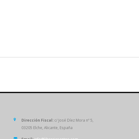
SÍGUENOS
Dirección Fiscal:
c/ José Díez Mora nº 5,
03205 Elche, Alicante, España