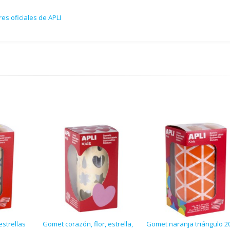
es oficiales de APLI
strellas
Gomet corazón, flor, estrella,
Gomet naranja triángulo 2