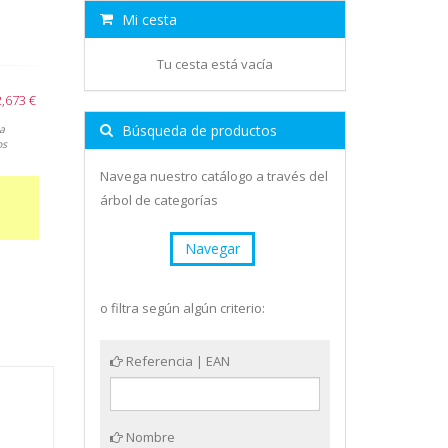
Mi cesta
Tu cesta está vacía
2,673 €
Búsqueda de productos
a
os
Navega nuestro catálogo a través del
árbol de categorías
Navegar
o filtra según algún criterio:
Referencia | EAN
Nombre