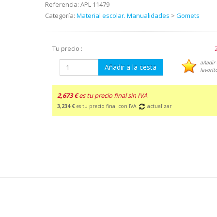
Referencia:
APL 11479
Categoría:
Material escolar. Manualidades
>
Gomets
Tu precio :
añadir 
Añadir a la cesta
favorit
2,673 €
es tu precio final sin IVA
3,234 €
es tu precio final con IVA
actualizar