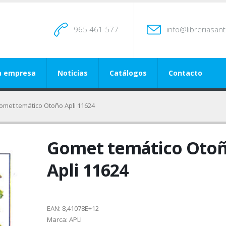
965 461 577
info@libreriasan
a empresa
Noticias
Catálogos
Contacto
omet temático Otoño Apli 11624
Gomet temático Oto
Apli 11624
EAN:
8,41078E+12
Marca:
APLI