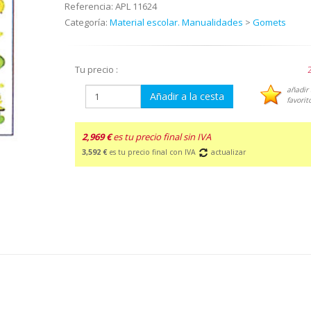
Referencia:
APL 11624
Categoría:
Material escolar. Manualidades
>
Gomets
Tu precio :
añadir 
Añadir a la cesta
favorit
2,969 €
es tu precio final sin IVA
3,592 €
es tu precio final con IVA
actualizar