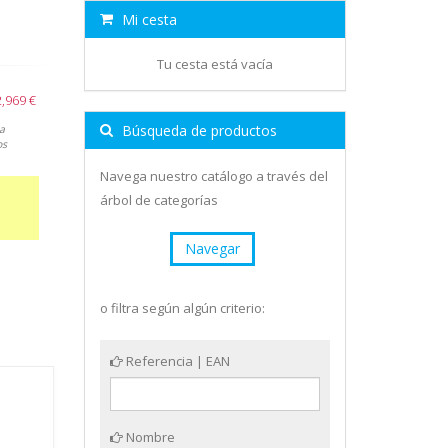
Mi cesta
Tu cesta está vacía
2,969 €
Búsqueda de productos
a
os
Navega nuestro catálogo a través del
árbol de categorías
Navegar
o filtra según algún criterio:
Referencia | EAN
Nombre