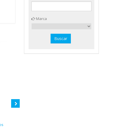
Marca
os
Gomet redondo metal en rollo
Gomet naranja ø 20 mm. Apli