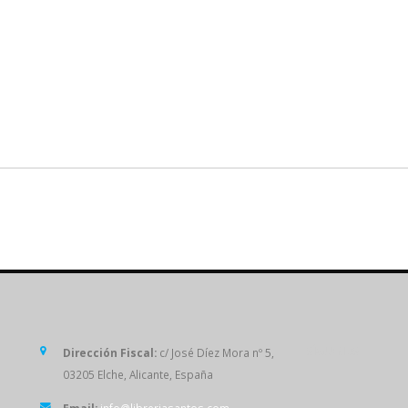
SÍGUENOS
Dirección Fiscal:
c/ José Díez Mora nº 5,
03205 Elche, Alicante, España