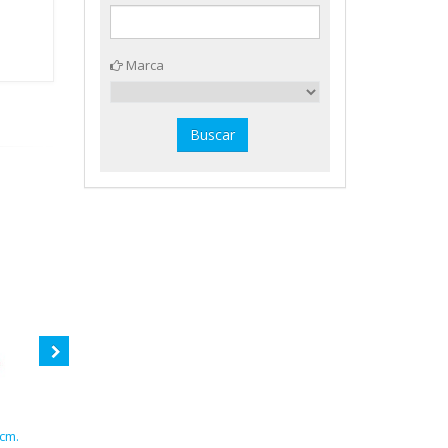
Marca
cm.
Balón balonmano cuero Alevín
6 agujas finas hinchado Amaya