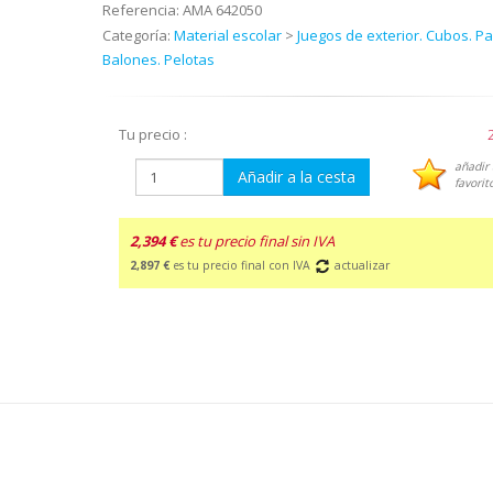
Referencia:
AMA 642050
Categoría:
Material escolar
>
Juegos de exterior. Cubos. Pa
Balones. Pelotas
Tu precio :
añadir 
Añadir a la cesta
favorit
2,394 €
es tu precio final sin IVA
2,897 €
es tu precio final con IVA
actualizar