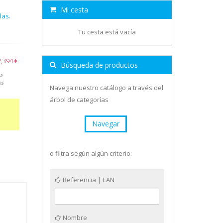
Mi cesta
las.
Tu cesta está vacía
2,394 €
Búsqueda de productos
a
os
Navega nuestro catálogo a través del
árbol de categorías
Navegar
o filtra según algún criterio:
Referencia | EAN
Nombre