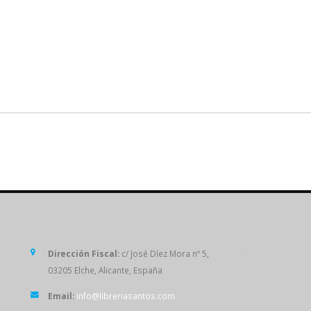
SÍGUENOS
Dirección Fiscal:
c/ José Díez Mora nº 5,
03205 Elche, Alicante, España
Email:
info@libreriasantos.com