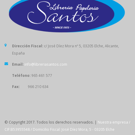
Dirección Fiscal:
c/ José Díez Mora nº 5, 03205 Elche, Alicante,
España
Email:
info@libreriasantos.com
Teléfono:
965 461 577
Fax:
966 210 634
SÍGUENOS
© Copyright 2017. Todos los derechos reservados. |
Nuestra empresa /
CIF:B53955548 / Domicilio Fiscal: José Díez Mora, 5 - 03205 Elche