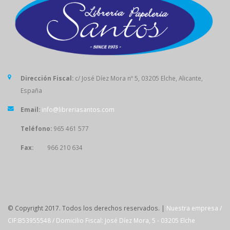
Dirección Fiscal:
c/ José Díez Mora nº 5, 03205 Elche, Alicante,
España
Email:
info@libreriasantos.com
Teléfono:
965 461 577
Fax:
966 210 634
SÍGUENOS
© Copyright 2017. Todos los derechos reservados. |
Nuestra empresa /
CIF:B53955548 / Domicilio Fiscal: José Díez Mora, 5 - 03205 Elche