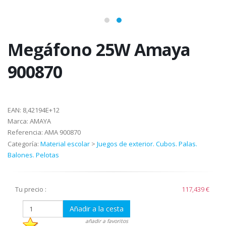
Megáfono 25W Amaya
900870
EAN:
8,42194E+12
Marca:
AMAYA
Referencia:
AMA 900870
Categoría:
Material escolar
>
Juegos de exterior. Cubos. Palas.
Balones. Pelotas
Tu precio :
117,439 €
Añadir a la cesta
añadir a favoritos