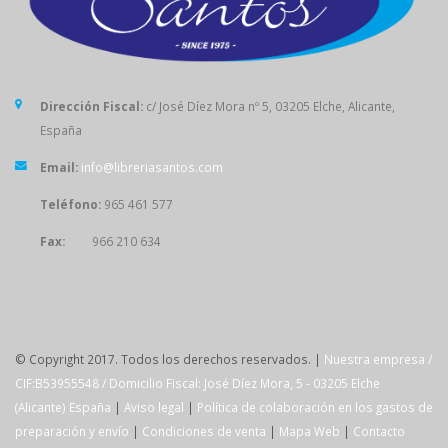
Dirección Fiscal:
c/ José Díez Mora nº 5, 03205 Elche, Alicante,
España
Email:
info@libreriasantos.com
Teléfono:
965 461 577
Fax:
966 210 634
SÍGUENOS
© Copyright 2017. Todos los derechos reservados. |
Nuestra empresa /
CIF:B53955548 / Domicilio Fiscal: José Díez Mora, 5 - 03205 Elche
(Alicante) España
|
Aviso legal
|
Política de colaboración en los gastos de
preparación y envío
|
Condiciones de venta
|
Mapa Web
|
Contacto