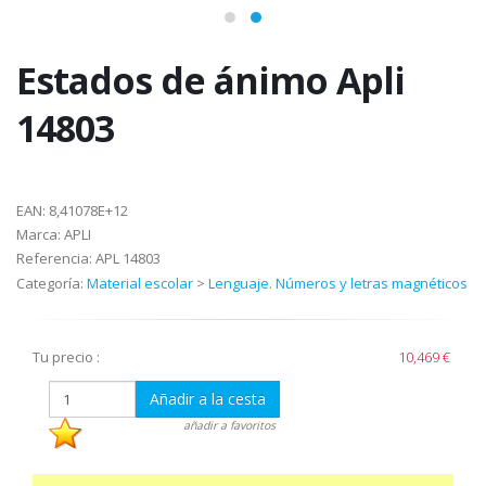
Estados de ánimo Apli
14803
EAN:
8,41078E+12
Marca:
APLI
Referencia:
APL 14803
Categoría:
Material escolar
>
Lenguaje. Números y letras magnéticos
Tu precio :
10,469 €
Añadir a la cesta
añadir a favoritos