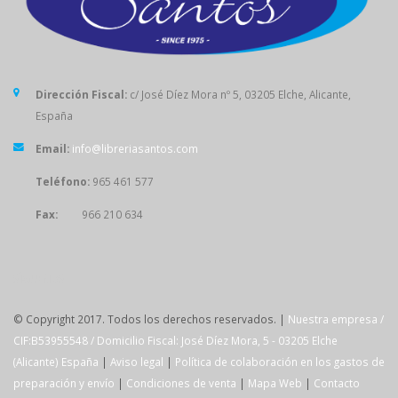
Dirección Fiscal:
c/ José Díez Mora nº 5, 03205 Elche, Alicante,
España
Email:
info@libreriasantos.com
Teléfono:
965 461 577
Fax:
966 210 634
SÍGUENOS
© Copyright 2017. Todos los derechos reservados. |
Nuestra empresa /
CIF:B53955548 / Domicilio Fiscal: José Díez Mora, 5 - 03205 Elche
(Alicante) España
|
Aviso legal
|
Política de colaboración en los gastos de
preparación y envío
|
Condiciones de venta
|
Mapa Web
|
Contacto