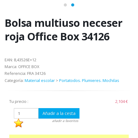
Bolsa multiuso neceser
roja Office Box 34126
EAN:
8,43526E+12
Marca:
OFFICE BOX
Referencia:
FRA 34126
Categoría:
Material escolar
>
Portatodos. Plumieres. Mochilas
Tu precio :
2,104 €
Añadir a la cesta
añadir a favoritos