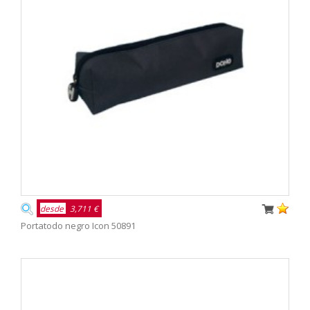
desde
3,711 €
Portatodo negro Icon 50891