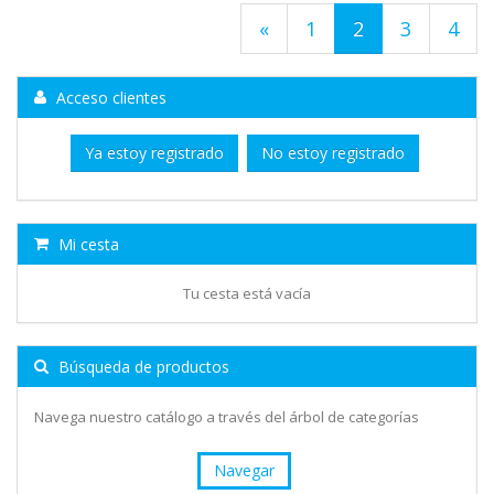
«
1
2
3
4
Acceso clientes
Ya estoy registrado
No estoy registrado
Mi cesta
Tu cesta está vacía
Búsqueda de productos
Navega nuestro catálogo a través del árbol de categorías
Navegar