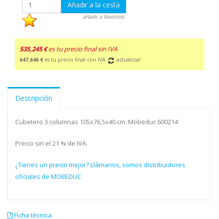
Añadir a la cesta
añadir a favoritos
535,245 €
es tu precio final sin IVA
647,646 €
es tu precio final con IVA
actualizar
Descripción
Cubetero 3 columnas 105x76,5x40 cm. Mobeduc 600214
Precio sin el 21 % de IVA.
¿Tienes un precio mejor? Llámanos, somos distribuidores
oficiales de MOBEDUC
Ficha técnica