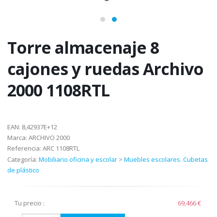
Torre almacenaje 8
cajones y ruedas Archivo
2000 1108RTL
EAN:
8,42937E+12
Marca:
ARCHIVO 2000
Referencia:
ARC 1108RTL
Categoría:
Mobiliario oficina y escolar
>
Muebles escolares. Cubetas
de plástico
Tu precio :
69,466 €