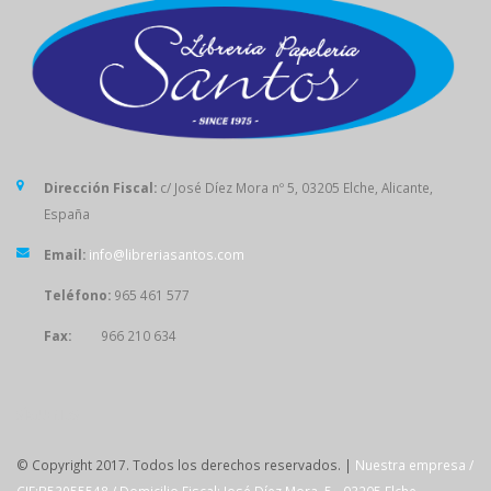
Dirección Fiscal:
c/ José Díez Mora nº 5, 03205 Elche, Alicante,
España
Email:
info@libreriasantos.com
Teléfono:
965 461 577
Fax:
966 210 634
SÍGUENOS
© Copyright 2017. Todos los derechos reservados. |
Nuestra empresa /
CIF:B53955548 / Domicilio Fiscal: José Díez Mora, 5 - 03205 Elche