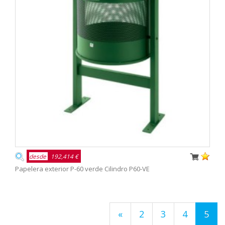
desde
192,414 €
Papelera exterior P-60 verde Cilindro P60-VE
«
2
3
4
5