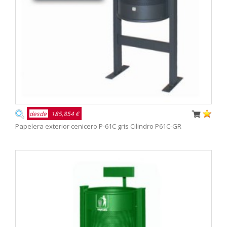
desde
185,854 €
Papelera exterior cenicero P-61C gris Cilindro P61C-GR