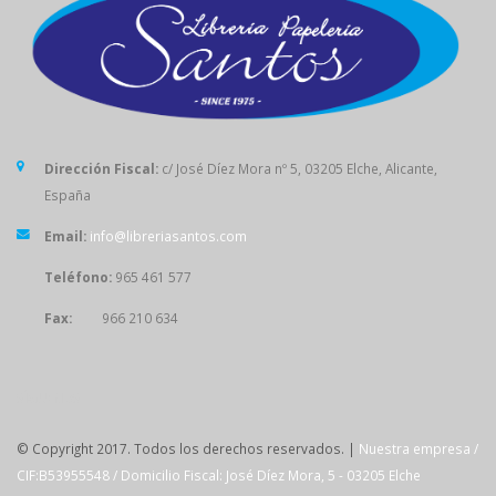
Dirección Fiscal:
c/ José Díez Mora nº 5, 03205 Elche, Alicante,
España
Email:
info@libreriasantos.com
Teléfono:
965 461 577
Fax:
966 210 634
SÍGUENOS
© Copyright 2017. Todos los derechos reservados. |
Nuestra empresa /
CIF:B53955548 / Domicilio Fiscal: José Díez Mora, 5 - 03205 Elche