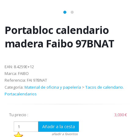
Portabloc calendario
madera Faibo 97BNAT
EAN:
8.4259E+12
Marca:
FAIBO
Referencia:
FAI 97BNAT
Categoría:
Material de oficina y papelería
>
Tacos de calendario.
Portacalendarios
Tu precio :
3,030 €
Añadir a la cesta
añadir a favoritos