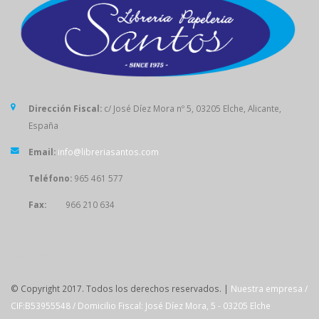
Dirección Fiscal:
c/ José Díez Mora nº 5, 03205 Elche, Alicante,
España
Email:
info@libreriasantos.com
Teléfono:
965 461 577
Fax:
966 210 634
SÍGUENOS
© Copyright 2017. Todos los derechos reservados. |
Nuestra empresa /
CIF:B53955548 / Domicilio Fiscal: José Díez Mora, 5 - 03205 Elche