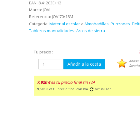
EAN:
8,41203E+12
Marca:
JOVI
Referencia:
JOV 70/18M
Categoría:
Material escolar
>
Almohadillas. Punzones. Fielt
Tableros manualidades. Arcos de sierra
Tu precio :
añadir 
Añadir a la cesta
favorit
7,920 €
es tu precio final sin IVA
9,583 €
es tu precio final con IVA
actualizar