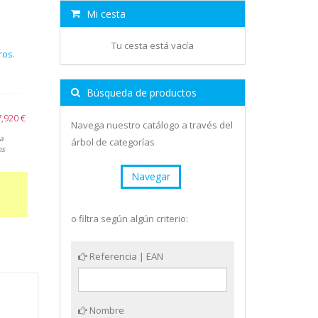
Mi cesta
Tu cesta está vacía
ros.
Búsqueda de productos
7,920 €
Navega nuestro catálogo a través del
a
árbol de categorías
os
Navegar
o filtra según algún criterio:
Referencia | EAN
Nombre