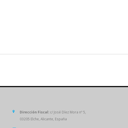
SÍGUENOS
Dirección Fiscal:
c/ José Díez Mora nº 5,
03205 Elche, Alicante, España