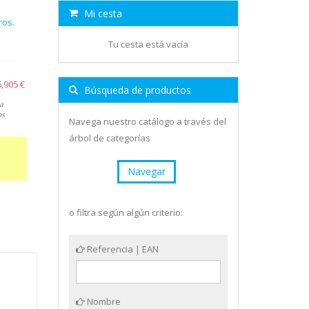
Mi cesta
ros.
Tu cesta está vacía
5,905 €
Búsqueda de productos
a
os
Navega nuestro catálogo a través del
árbol de categorías
Navegar
o filtra según algún criterio:
Referencia | EAN
Nombre