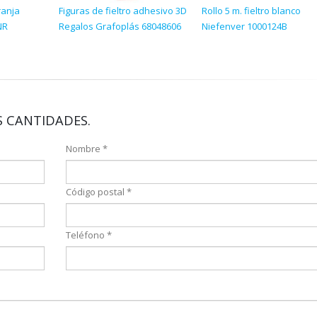
ranja
Figuras de fieltro adhesivo 3D
Rollo 5 m. fieltro blanco
NR
Regalos Grafoplás 68048606
Niefenver 1000124B
 CANTIDADES.
Nombre *
Código postal *
Teléfono *