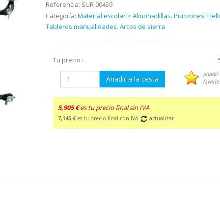
Referencia:
SUR 00459
Categoría:
Material escolar
>
Almohadillas. Punzones. Fielt
Tableros manualidades. Arcos de sierra
Tu precio :
añadir 
Añadir a la cesta
favorit
5,905 €
es tu precio final sin IVA
7,145 €
es tu precio final con IVA
actualizar