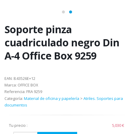
Soporte pinza
cuadriculado negro Din
A-4 Office Box 9259
EAN:
8.43526E+12
Marca:
OFFICE BOX
Referencia:
FRA 9259
Categoría:
Material de oficina y papelería
>
Atriles. Soportes para
documentos
Tu precio :
5,030 €