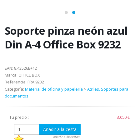
Soporte pinza neón azul
Din A-4 Office Box 9232
EAN:
8.43526E+12
Marca:
OFFICE BOX
Referencia:
FRA 9232
Categoría:
Material de oficina y papelería
>
Atriles. Soportes para
documentos
Tu precio :
3,050 €
Añadir a la cesta
añadir a favoritos