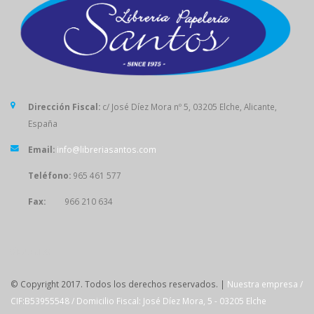
Dirección Fiscal:
c/ José Díez Mora nº 5, 03205 Elche, Alicante,
España
Email:
info@libreriasantos.com
Teléfono:
965 461 577
Fax:
966 210 634
SÍGUENOS
© Copyright 2017. Todos los derechos reservados. |
Nuestra empresa /
CIF:B53955548 / Domicilio Fiscal: José Díez Mora, 5 - 03205 Elche