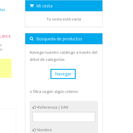
Mi cesta
las.
Tu cesta está vacía
,433 €
Búsqueda de productos
a
os
Navega nuestro catálogo a través del
árbol de categorías
Navegar
o filtra según algún criterio:
Referencia | EAN
Nombre