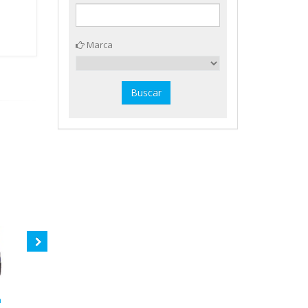
Marca
a
Peto reversible Joven/M Amaya
Compresor portátil