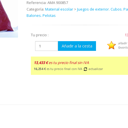
Referencia:
AMA 900857
Categoría:
Material escolar
>
Juegos de exterior. Cubos. Pa
Balones. Pelotas
Tu precio :
13
añadir 
Añadir a la cesta
favorit
13,433 €
es tu precio final sin IVA
16,254 €
es tu precio final con IVA
actualizar