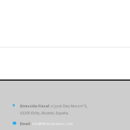
SÍGUENOS
Dirección Fiscal:
c/ José Díez Mora nº 5,
03205 Elche, Alicante, España
Email:
info@libreriasantos.com