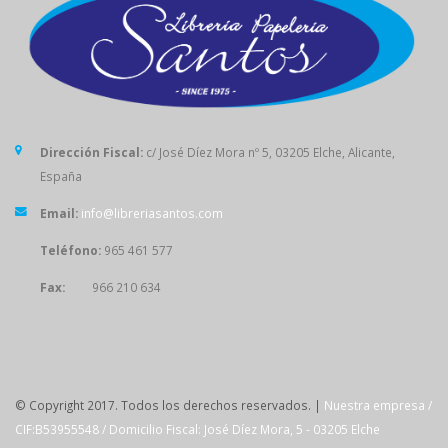
Dirección Fiscal:
c/ José Díez Mora nº 5, 03205 Elche, Alicante,
España
Email:
info@libreriasantos.com
Teléfono:
965 461 577
Fax:
966 210 634
SÍGUENOS
© Copyright 2017. Todos los derechos reservados. |
Nuestra empresa /
CIF:B53955548 / Domicilio Fiscal: José Díez Mora, 5 - 03205 Elche