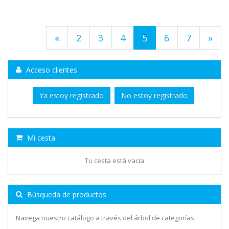
«
2
3
4
5
6
7
»
Acceso clientes
Ya estoy registrado
No estoy registrado
Mi cesta
Tu cesta está vacía
Búsqueda de productos
Navega nuestro catálogo a través del árbol de categorías