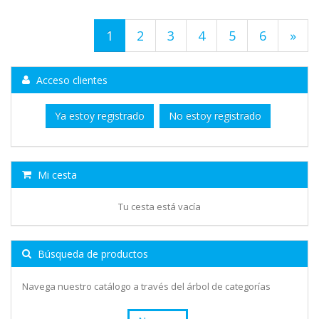
1
2
3
4
5
6
»
Acceso clientes
Ya estoy registrado
No estoy registrado
Mi cesta
Tu cesta está vacía
Búsqueda de productos
Navega nuestro catálogo a través del árbol de categorías